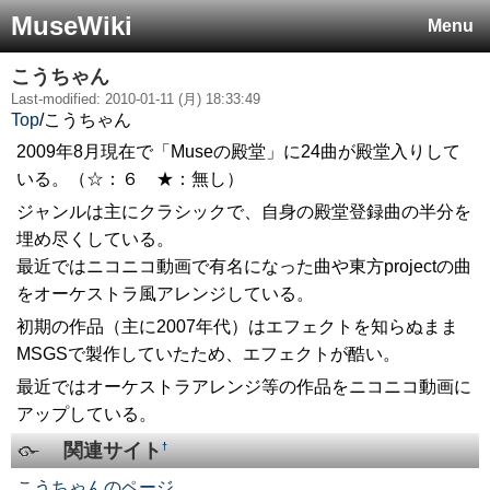
MuseWiki
Menu
こうちゃん
Last-modified: 2010-01-11 (月) 18:33:49
Top
/
こうちゃん
2009年8月現在で「Museの殿堂」に24曲が殿堂入りして
いる。（☆：６ ★：無し）
ジャンルは主にクラシックで、自身の殿堂登録曲の半分を
埋め尽くしている。
最近ではニコニコ動画で有名になった曲や東方projectの曲
をオーケストラ風アレンジしている。
初期の作品（主に2007年代）はエフェクトを知らぬまま
MSGSで製作していたため、エフェクトが酷い。
最近ではオーケストラアレンジ等の作品をニコニコ動画に
アップしている。
関連サイト
†
こうちゃんのページ