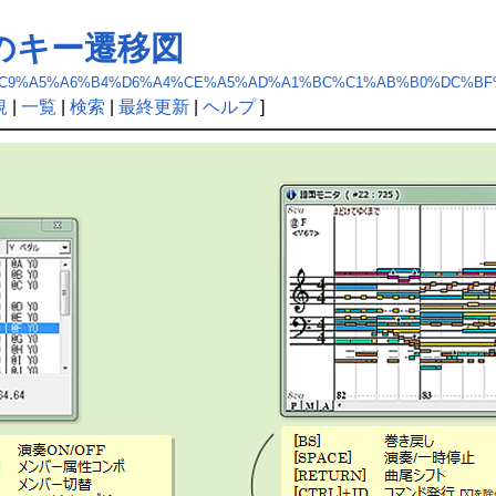
のキー遷移図
%F3%A5%C9%A5%A6%B4%D6%A4%CE%A5%AD%A1%BC%C1%AB%B0%DC%B
規
|
一覧
|
検索
|
最終更新
|
ヘルプ
]