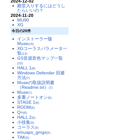
2024-12-02
殿堂入りするにはどうし
たらいいの？
2024-11-20
MU90
XG
今日の20件
インストーラー版
Muse
(16)
XGコーラスパラメータ一
覧
(13)
GS音源音色マップ一覧
(10)
HALL 1
(8)
Windows Defender 回避
方法
(7)
Museの取扱説明書
（Readme.txt）
(7)
Muse
(7)
多重ノートオン
(6)
STAGE 1
(6)
ROOM
(6)
Q=
(6)
HALL 2
(6)
小技集
(5)
コーラス
(5)
emuaps_gmgs
(5)
TAK
(5)