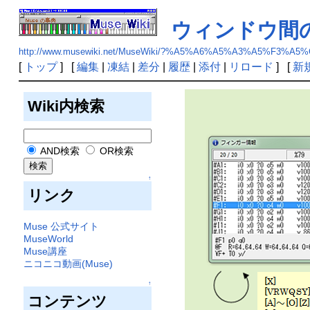
ウィンドウ間
http://www.musewiki.net/MuseWiki/?%A5%A6%A5%A3%A5
[
トップ
] [
編集
|
凍結
|
差分
|
履歴
|
添付
|
リロード
] [
新
Wiki内検索
AND検索
OR検索
↑
リンク
Muse 公式サイト
MuseWorld
Muse講座
ニコニコ動画(Muse)
↑
コンテンツ