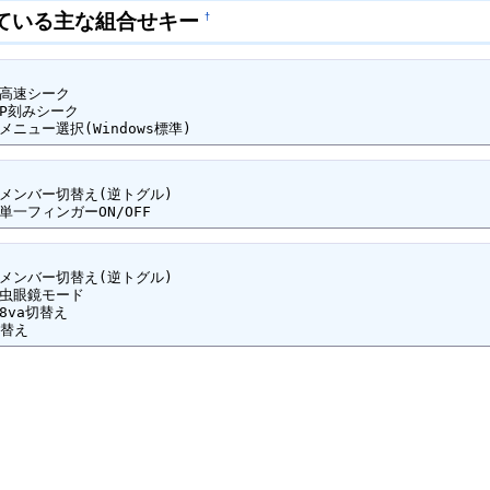
ている主な組合せキー
†
　[ALT]+メニューID	メニュー選択(Windows標準)
　[SHIFT]+[X]		単一フィンガーON/OFF
音部記号切替え