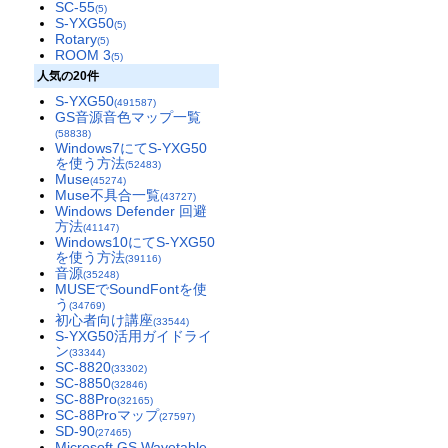
SC-55
(5)
S-YXG50
(5)
Rotary
(5)
ROOM 3
(5)
人気の20件
S-YXG50
(491587)
GS音源音色マップ一覧
(58838)
Windows7にてS-YXG50
を使う方法
(52483)
Muse
(45274)
Muse不具合一覧
(43727)
Windows Defender 回避
方法
(41147)
Windows10にてS-YXG50
を使う方法
(39116)
音源
(35248)
MUSEでSoundFontを使
う
(34769)
初心者向け講座
(33544)
S-YXG50活用ガイドライ
ン
(33344)
SC-8820
(33302)
SC-8850
(32846)
SC-88Pro
(32165)
SC-88Proマップ
(27597)
SD-90
(27465)
Microsoft GS Wavetable