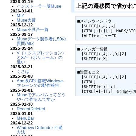
2026-01-19
上記の遷移図で省かれ
インストーラー版Muse
2026-01-01
MIZ
Muse大賞
■メインウィンドウ

2025-12-12
　[SHIFT]+[←][→]	高速シーク

Muse不具合一覧
　[CTRL]+[←][→]	MARK/STOP刻みシーク

2025-09-17
Museデータ製作者に50の
質問/MIZ
2025-05-24
■フィンガー情報

V（エクスプレッション）
　[SHIFT]+[A]～[O][Z]	メンバー切替え(逆トグル)

とX7=（ボリューム）の
違い
2025-03-21
くさば
■譜面モニタ

2025-02-08
　[SHIFT]+[A]～[O][Z]	メンバー切替え(逆トグル)

Arm系CPU搭載Windows
　[CTRL]     		虫眼鏡モード

マシーンでの動作報告
　[SHIFT]+[↑][↓]	8va切替え

2025-02-01
　[CTRL]+[↑][↓]	
Museでアルバムってどう
やって作るんですか
2025-01-30
RecentDeleted
2025-01-01
MenuBar
2024-12-22
Windows Defender 回避
方法