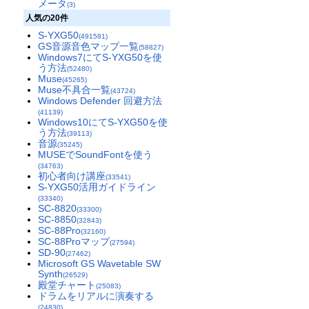
メータ
(3)
人気の20件
S-YXG50
(491581)
GS音源音色マップ一覧
(58827)
Windows7にてS-YXG50を使
う方法
(52480)
Muse
(45265)
Muse不具合一覧
(43724)
Windows Defender 回避方法
(41139)
Windows10にてS-YXG50を使
う方法
(39113)
音源
(35245)
MUSEでSoundFontを使う
(34763)
初心者向け講座
(33541)
S-YXG50活用ガイドライン
(33340)
SC-8820
(33300)
SC-8850
(32843)
SC-88Pro
(32160)
SC-88Proマップ
(27594)
SD-90
(27462)
Microsoft GS Wavetable SW
Synth
(26529)
殿堂チャート
(25083)
ドラムをリアルに演奏する
(24830)