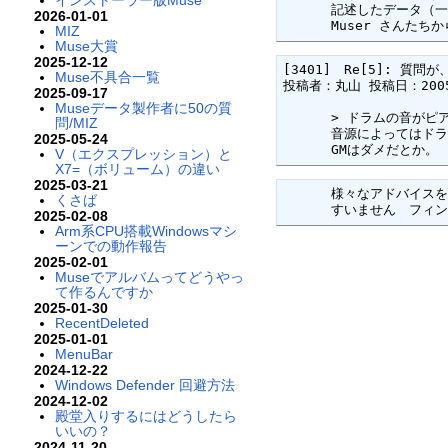
インストーラー版Muse
      記述したデータ（一部）をコピーして、この掲示板に貼り付けると説明しやすいですよ。

2026-01-01
      Muser
MIZ
Muse大賞
2025-12-12
[3401]　Re[5]: 質問が、
Muse不具合一覧
投稿者：丸山 投稿日：2005/0
2025-09-17
Museデータ製作者に50の質
      > ドラムの音がピアノのような音にしか聞こえないのですがなぜですか？

問/MIZ
      音源によってはドラム転向が利かないものもあります。

2025-05-24
      GMはダメだとか。
V（エクスプレッション）と
X7=（ボリューム）の違い
2025-03-21
      様々なアドバイスをありがとうございます。

くさば
      すいません
2025-02-08
Arm系CPU搭載Windowsマシ
ーンでの動作報告
2025-02-01
Museでアルバムってどうやっ
て作るんですか
2025-01-30
RecentDeleted
2025-01-01
MenuBar
2024-12-22
Windows Defender 回避方法
2024-12-02
殿堂入りするにはどうしたら
いいの？
2024-11-20