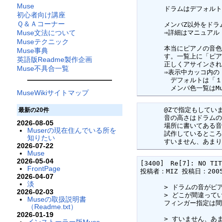
Muse
      ドラムはデフォルトでメンバZにアサインされますが、メンバZ以外をドラムパートとして使われていますか？

初心者向け講座
Ｑ＆Ａコーナー
      メンバZ以外をドラムパートとしてアサインする場合は、「*DRUM」のコマンドを使う必要があります。

Muse文法について
      ⇒詳細はマニュアル（README.TXT）を参照されるとよいでしょう。

Museテクニック
      本当にピアノの音色がアサインされているかどうかは、Muse起動時に「メンバ色一覧」の小窓を表示させると一目瞭然で

Muse事典
      す。一覧上に「ピアノ」と表示されていればまさしくピアノがアサインされていることになります。逆に、正しくドラムが

英語版Readme製作企画
      正しくアサインされているのであれば「ドラムセット（ｎ）」と表示されるはずです。

Muse不具合一覧
      ⇒表示中カッコ内の「ｎ」はドラムの音色メンバ番号が表示されます。

      　デフォルトは「１」のスタンダード・ドラムがアサインされています。

      　メンバ
MuseWikiサイトマップ
      @Zで指定もしています。

最新の20件
      音の高さはドラムの試聴の

2026-08-05
      場所に書いてある音を入れて、

Muserの現在住んでいる所を
      試作しているところです。

知りたい
      すいません
2026-07-22
Muse
2026-05-04
[3400]　Re[7]: NO TIT
FrontPage
投稿者：MIZ 投稿日：2005/0
2026-04-07
淡
      > ドラムの音がピアノのような音にしか聞こえないのですがなぜですか？

2026-02-03
      > どこが間違っているのでしょうか？

Museの取扱説明書
      フィンガー指定は間違ってないでしょうか？　ドラムパートは #Z0～#Z9 で記述してありますか？

（Readme.txt）
2026-01-19
      > すいません、あまりうまく説明できません**
