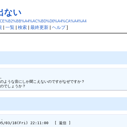
出ない
0%A4%CE%B2%BB%A4%AC%BD%D0%A4%CA%A4%A4
規
|
一覧
|
検索
|
最終更新
|
ヘルプ
]
ているのでしょうか？
、 

03/18(Fri) 22:11:00　 [ 返信 ] 
