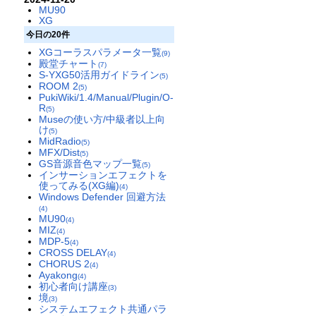
MU90
XG
今日の20件
XGコーラスパラメータ一覧
(9)
殿堂チャート
(7)
S-YXG50活用ガイドライン
(5)
ROOM 2
(5)
PukiWiki/1.4/Manual/Plugin/O-
R
(5)
Museの使い方/中級者以上向
け
(5)
MidRadio
(5)
MFX/Dist
(5)
GS音源音色マップ一覧
(5)
インサーションエフェクトを
使ってみる(XG編)
(4)
Windows Defender 回避方法
(4)
MU90
(4)
MIZ
(4)
MDP-5
(4)
CROSS DELAY
(4)
CHORUS 2
(4)
Ayakong
(4)
初心者向け講座
(3)
境
(3)
システムエフェクト共通パラ