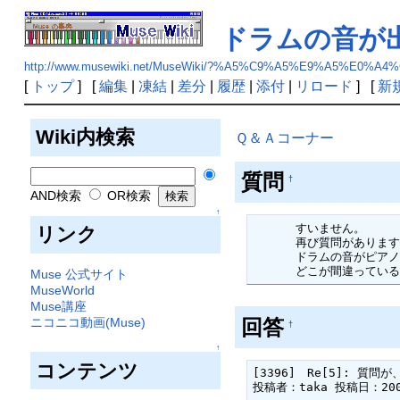
ドラムの音が
http://www.musewiki.net/MuseWiki/?%A5%C9%A5%E9%A5%E
[
トップ
] [
編集
|
凍結
|
差分
|
履歴
|
添付
|
リロード
] [
新
Wiki内検索
Ｑ＆Ａコーナー
質問
†
AND検索
OR検索
↑
      すいません。

リンク
      再び質問があります。

      ドラムの音がピアノのような音にしか聞こえないのですがなぜですか？

      どこが間違っ
Muse 公式サイト
MuseWorld
Muse講座
回答
ニコニコ動画(Muse)
†
↑
コンテンツ
[3396]　Re[5]: 質問が、
投稿者：taka 投稿日：2005/