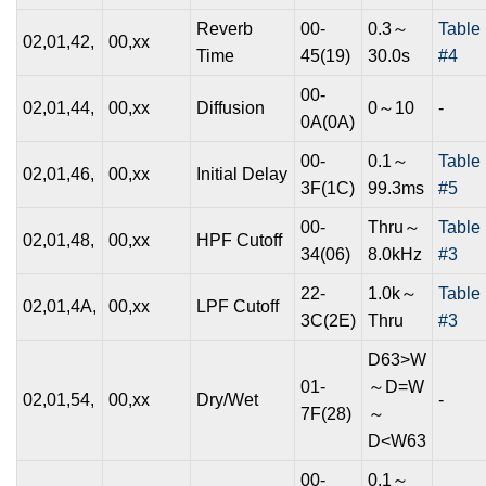
Reverb
00-
0.3～
Table
02,01,42,
00,xx
Time
45(19)
30.0s
#4
00-
02,01,44,
00,xx
Diffusion
0～10
-
0A(0A)
00-
0.1～
Table
02,01,46,
00,xx
Initial Delay
3F(1C)
99.3ms
#5
00-
Thru～
Table
02,01,48,
00,xx
HPF Cutoff
34(06)
8.0kHz
#3
22-
1.0k～
Table
02,01,4A,
00,xx
LPF Cutoff
3C(2E)
Thru
#3
D63>W
01-
～D=W
02,01,54,
00,xx
Dry/Wet
-
7F(28)
～
D<W63
00-
0.1～