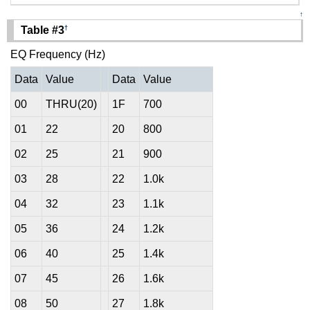
↑
†
Table #3
EQ Frequency (Hz)
Data
Value
Data
Value
00
THRU(20)
1F
700
01
22
20
800
02
25
21
900
03
28
22
1.0k
04
32
23
1.1k
05
36
24
1.2k
06
40
25
1.4k
07
45
26
1.6k
08
50
27
1.8k