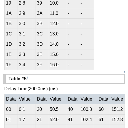
19
2.8
39
10.0
-
-
1A
2.9
3A
11.0
-
-
1B
3.0
3B
12.0
-
-
1C
3.1
3C
13.0
-
-
1D
3.2
3D
14.0
-
-
1E
3.3
3E
15.0
-
-
1F
3.4
3F
16.0
-
-
↑
†
Table #5
Delay Time(200.0ms) (ms)
Data
Value
Data
Value
Data
Value
Data
Value
00
0.1
20
50.5
40
100.8
60
151.2
01
1.7
21
52.0
41
102.4
61
152.8