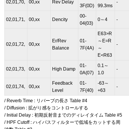
02,01,70,
00,xx
Rev Delay
-
3F(0D)
99.3ms
00-
02,01,71,
00,xx
Dencity
0～4
-
04(03)
E63>R
Er/Rev
01-
～E=R
02,01,72,
00,xx
-
Balance
7F(4A)
～
E<R63
01-
0.1～
02,01,73,
00,xx
High Damp
-
0A(07)
1.0
Feedback
01-
-63～
02,01,74,
00,xx
-
Level
7F(40)
+63
/ Reverb Time : リバーブの長さ Table #4
/ Diffusion : 拡がり感をコントロールする
/ Initial Delay : 初期反射音までのディレイタイム Table #5
/ HPF Cutoff : ハイパスフィルターで低域をカットする周