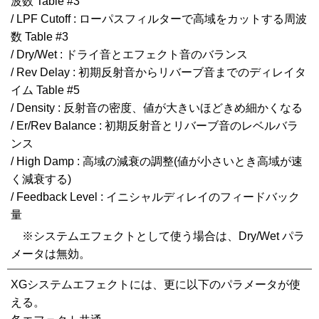
波数 Table #3
/ LPF Cutoff : ローパスフィルターで高域をカットする周波
数 Table #3
/ Dry/Wet : ドライ音とエフェクト音のバランス
/ Rev Delay : 初期反射音からリバーブ音までのディレイタ
イム Table #5
/ Density : 反射音の密度、値が大きいほどきめ細かくなる
/ Er/Rev Balance : 初期反射音とリバーブ音のレベルバラ
ンス
/ High Damp : 高域の減衰の調整(値が小さいとき高域が速
く減衰する)
/ Feedback Level : イニシャルディレイのフィードバック
量
※システムエフェクトとして使う場合は、Dry/Wet パラ
メータは無効。
XGシステムエフェクトには、更に以下のパラメータが使
える。