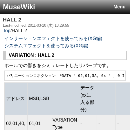
MuseWiki
Menu
HALL 2
Last-modified: 2011-03-10 (木) 13:29:55
Top
/
HALL 2
インサーションエフェクトを使ってみる(XG編)
システムエフェクトを使ってみる(XG編)
†
VARIATION : HALL 2
ホールでの響きをシミュレートしたリバーブです。
バリエーションコネクション　*DATA " 02,01,5A, 0x " ; 0:Ins 
データ
(xxに
アドレス
MSB,LSB
-
-
-
入る部
分)
VARIATION
02,01,40,
01,01
-
-
-
Type