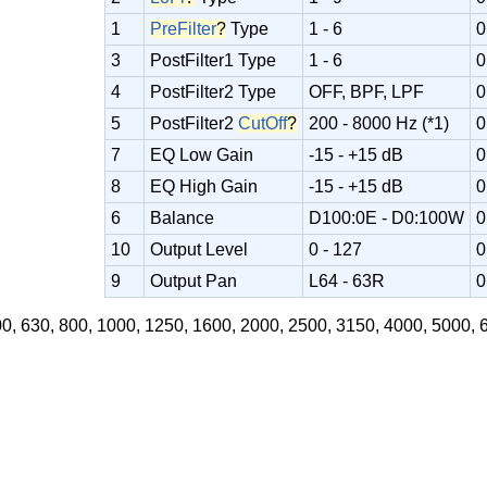
1
PreFilter
?
Type
1 - 6
0
3
PostFilter1 Type
1 - 6
0
4
PostFilter2 Type
OFF, BPF, LPF
0
5
PostFilter2
CutOff
?
200 - 8000 Hz (*1)
0
7
EQ Low Gain
-15 - +15 dB
0
8
EQ High Gain
-15 - +15 dB
0
6
Balance
D100:0E - D0:100W
0
10
Output Level
0 - 127
0
9
Output Pan
L64 - 63R
0
500, 630, 800, 1000, 1250, 1600, 2000, 2500, 3150, 4000, 5000,