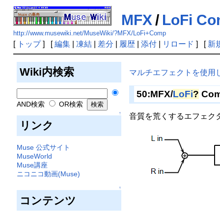
MFX
/
LoFi C
http://www.musewiki.net/MuseWiki/?MFX/LoFi+Comp
[
トップ
] [
編集
|
凍結
|
差分
|
履歴
|
添付
|
リロード
] [
新
Wiki内検索
マルチエフェクトを使用してみ
50:MFX/
LoFi
?
Co
AND検索
OR検索
↑
音質を荒くするエフェク
リンク
Muse 公式サイト
MuseWorld
Muse講座
ニコニコ動画(Muse)
↑
コンテンツ