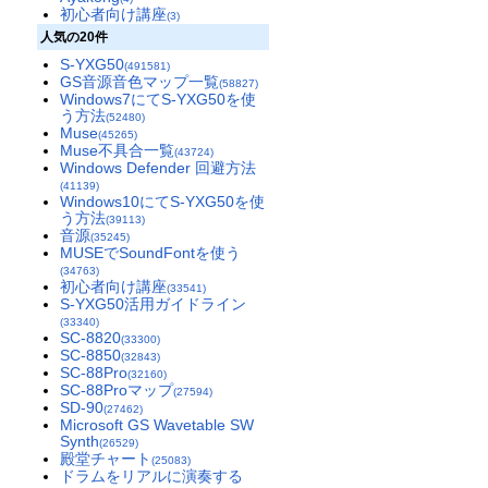
初心者向け講座
(3)
人気の20件
S-YXG50
(491581)
GS音源音色マップ一覧
(58827)
Windows7にてS-YXG50を使
う方法
(52480)
Muse
(45265)
Muse不具合一覧
(43724)
Windows Defender 回避方法
(41139)
Windows10にてS-YXG50を使
う方法
(39113)
音源
(35245)
MUSEでSoundFontを使う
(34763)
初心者向け講座
(33541)
S-YXG50活用ガイドライン
(33340)
SC-8820
(33300)
SC-8850
(32843)
SC-88Pro
(32160)
SC-88Proマップ
(27594)
SD-90
(27462)
Microsoft GS Wavetable SW
Synth
(26529)
殿堂チャート
(25083)
ドラムをリアルに演奏する