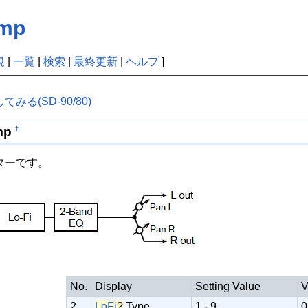
omp
規
|
一覧
|
検索
|
最終更新
|
ヘルプ
]
る(SD-90/80)
mp
†
ターです。
No.
Display
Setting Value
V
2
LoFi
?
Type
1 - 9
0