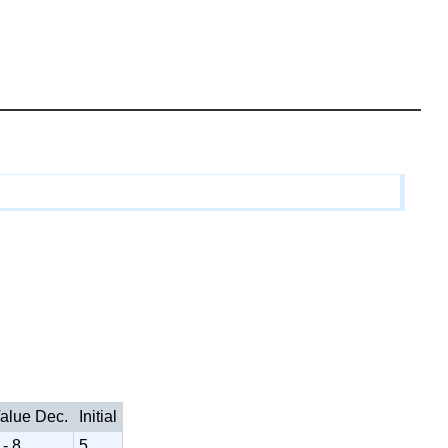
alue Dec.
Initial
 - 8
5