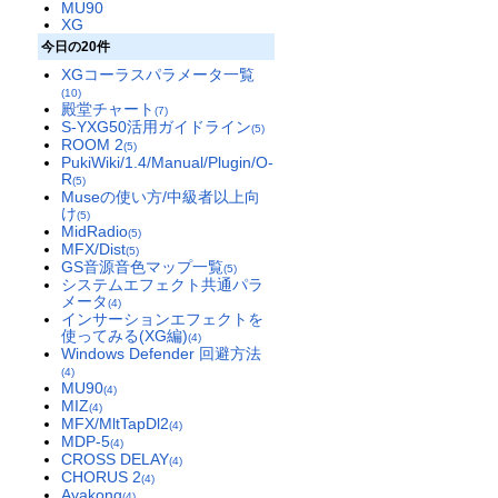
MU90
XG
今日の20件
XGコーラスパラメータ一覧
(10)
殿堂チャート
(7)
S-YXG50活用ガイドライン
(5)
ROOM 2
(5)
PukiWiki/1.4/Manual/Plugin/O-
R
(5)
Museの使い方/中級者以上向
け
(5)
MidRadio
(5)
MFX/Dist
(5)
GS音源音色マップ一覧
(5)
システムエフェクト共通パラ
メータ
(4)
インサーションエフェクトを
使ってみる(XG編)
(4)
Windows Defender 回避方法
(4)
MU90
(4)
MIZ
(4)
MFX/MltTapDl2
(4)
MDP-5
(4)
CROSS DELAY
(4)
CHORUS 2
(4)
Ayakong
(4)