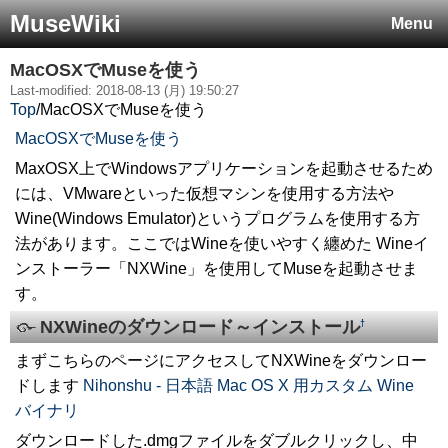
MuseWiki
Menu
MacOSXでMuseを使う
Last-modified: 2018-08-13 (月) 19:50:27
Top
/
MacOSXでMuseを使う
MacOSXでMuseを使う
MaxOSX上でWindowsアプリケーションを起動させるため
には、VMwareといった仮想マシンを使用する方法や
Wine(Windows Emulator)というプログラムを使用する方
法があります。ここではWineを使いやすく纏めた Wineイ
ンストーラー「NXWine」を使用してMuseを起動させま
す。
NXWineのダウンロード～インストール
†
まずこちらのページにアクセスしてNXWineをダウンロー
ドします
Nihonshu - 日本語 Mac OS X 用カスタム Wine
バイナリ
ダウンロードした.dmgファイルをダブルクリックし、中