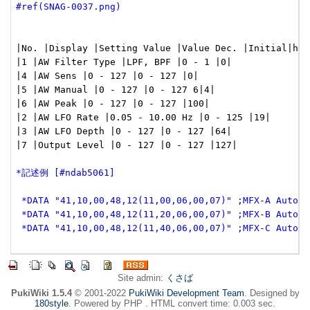
#ref(SNAG-0037.png)
|No. |Display |Setting Value |Value Dec. |Initial|h

|1 |AW Filter Type |LPF, BPF |0 - 1 |0|

|4 |AW Sens |0 - 127 |0 - 127 |0|

|5 |AW Manual |0 - 127 |0 - 127 6|4|

|6 |AW Peak |0 - 127 |0 - 127 |100|

|2 |AW LFO Rate |0.05 - 10.00 Hz |0 - 125 |19|

|3 |AW LFO Depth |0 - 127 |0 - 127 |64|

|7 |Output Level |0 - 127 |0 - 127 |127|

*記述例 [#ndab5061]
 *DATA "41,10,00,48,12(11,00,06,00,07)" ;MFX-A Auto W
 *DATA "41,10,00,48,12(11,20,06,00,07)" ;MFX-B Auto W
 *DATA "41,10,00,48,12(11,40,06,00,07)" ;MFX-C Auto W
Site admin:
くさば
PukiWiki 1.5.4
© 2001-2022
PukiWiki Development Team
. Designed by
180style
. Powered by PHP . HTML convert time: 0.003 sec.