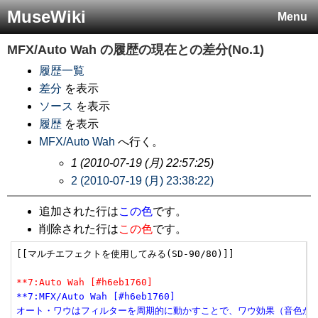
MuseWiki
Menu
MFX/Auto Wah
の履歴の現在との差分(No.1)
履歴一覧
差分
を表示
ソース
を表示
履歴
を表示
MFX/Auto Wah
へ行く。
1 (2010-07-19 (月) 22:57:25)
2 (2010-07-19 (月) 23:38:22)
追加された行は
この色
です。
削除された行は
この色
です。
[[マルチエフェクトを使用してみる(SD-90/80)]]

**7:Auto Wah [#h6eb1760]
**7:MFX/Auto Wah [#h6eb1760]
オート・ワウはフィルターを周期的に動かすことで、ワウ効果（音色が