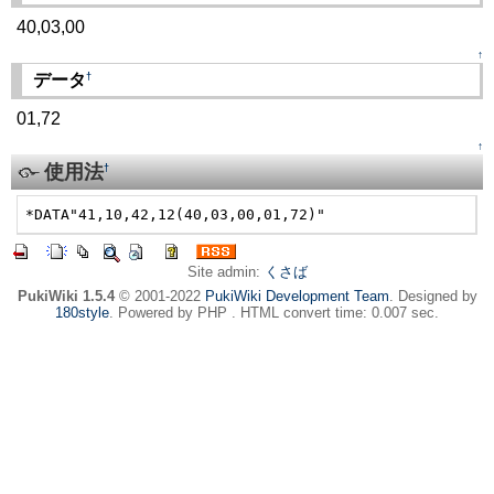
40,03,00
↑
†
データ
01,72
↑
使用法
†
*DATA"41,10,42,12(40,03,00,01,72)"
Site admin:
くさば
PukiWiki 1.5.4
© 2001-2022
PukiWiki Development Team
. Designed by
180style
. Powered by PHP . HTML convert time: 0.007 sec.