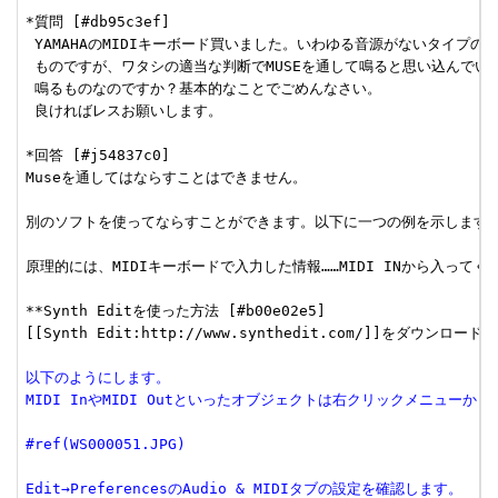
*質問 [#db95c3ef]

 YAMAHAのMIDIキーボード買いました。いわゆる音源がないタイプの

 ものですが、ワタシの適当な判断でMUSEを通して鳴ると思い込んでいる
 鳴るものなのですか？基本的なことでごめんなさい。

 良ければレスお願いします。

*回答 [#j54837c0]

Museを通してはならすことはできません。

別のソフトを使ってならすことができます。以下に一つの例を示します。
原理的には、MIDIキーボードで入力した情報……MIDI INから入っ
**Synth Editを使った方法 [#b00e02e5]

[[Synth Edit:http://www.synthedit.com/]]をダウンロード
以下のようにします。
MIDI InやMIDI Outといったオブジェクトは右クリックメニュー
#ref(WS000051.JPG)
Edit→PreferencesのAudio & MIDIタブの設定を確認します。