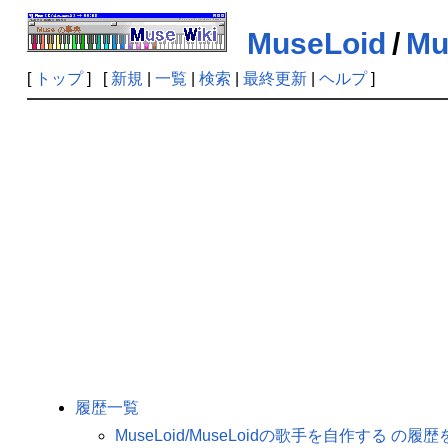
MuseLoid
/
M
[
トップ
] [
新規
|
一覧
|
検索
|
最終更新
|
ヘルプ
]
履歴一覧
MuseLoid/MuseLoidの歌手を自作する の履