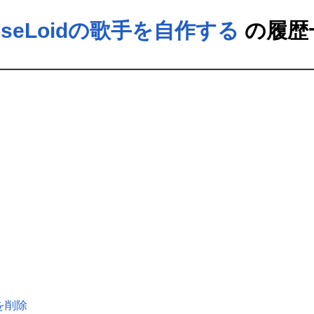
useLoidの歌手を自作する
の履
歴を削除