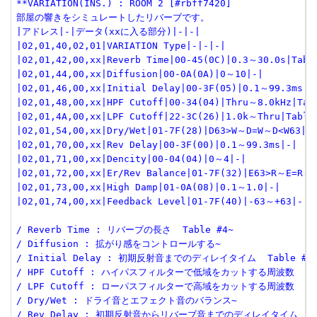
**VARIATION(INS.) : ROOM 2 [#rbff7420]
部屋の響きをシミュレートしたリバーブです。
|アドレス|-|データ(xxに入る部分)|-|-|
|02,01,40,02,01|VARIATION Type|-|-|-|
|02,01,42,00,xx|Reverb Time|00-45(0C)|0.3～30.0s|Tabl
|02,01,44,00,xx|Diffusion|00-0A(0A)|0～10|-|
|02,01,46,00,xx|Initial Delay|00-3F(05)|0.1～99.3ms|T
|02,01,48,00,xx|HPF Cutoff|00-34(04)|Thru～8.0kHz|Tab
|02,01,4A,00,xx|LPF Cutoff|22-3C(26)|1.0k～Thru|Table
|02,01,54,00,xx|Dry/Wet|01-7F(28)|D63>W～D=W～D<W63|-
|02,01,70,00,xx|Rev Delay|00-3F(00)|0.1～99.3ms|-|
|02,01,71,00,xx|Dencity|00-04(04)|0～4|-|
|02,01,72,00,xx|Er/Rev Balance|01-7F(32)|E63>R～E=R～E
|02,01,73,00,xx|High Damp|01-0A(08)|0.1～1.0|-|
|02,01,74,00,xx|Feedback Level|01-7F(40)|-63～+63|-|
/ Reverb Time : リバーブの長さ  Table #4~
/ Diffusion : 拡がり感をコントロールする~
/ Initial Delay : 初期反射音までのディレイタイム  Table #5
/ HPF Cutoff : ハイパスフィルターで低域をカットする周波数  Tab
/ LPF Cutoff : ローパスフィルターで高域をカットする周波数  Tab
/ Dry/Wet : ドライ音とエフェクト音のバランス~
/ Rev Delay : 初期反射音からリバーブ音までのディレイタイム  Tab