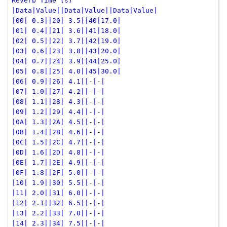
Reverb Time (s)
|Data|Value||Data|Value||Data|Value|
|00| 0.3||20| 3.5||40|17.0|
|01| 0.4||21| 3.6||41|18.0|
|02| 0.5||22| 3.7||42|19.0|
|03| 0.6||23| 3.8||43|20.0|
|04| 0.7||24| 3.9||44|25.0|
|05| 0.8||25| 4.0||45|30.0|
|06| 0.9||26| 4.1||-|-|
|07| 1.0||27| 4.2||-|-|
|08| 1.1||28| 4.3||-|-|
|09| 1.2||29| 4.4||-|-|
|0A| 1.3||2A| 4.5||-|-|
|0B| 1.4||2B| 4.6||-|-|
|0C| 1.5||2C| 4.7||-|-|
|0D| 1.6||2D| 4.8||-|-|
|0E| 1.7||2E| 4.9||-|-|
|0F| 1.8||2F| 5.0||-|-|
|10| 1.9||30| 5.5||-|-|
|11| 2.0||31| 6.0||-|-|
|12| 2.1||32| 6.5||-|-|
|13| 2.2||33| 7.0||-|-|
|14| 2.3||34| 7.5||-|-|