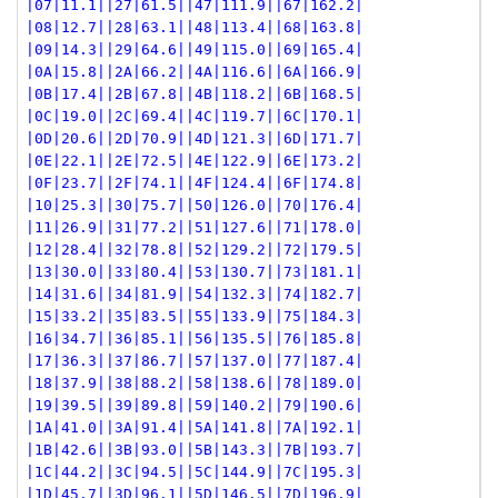
|07|11.1||27|61.5||47|111.9||67|162.2|
|08|12.7||28|63.1||48|113.4||68|163.8|
|09|14.3||29|64.6||49|115.0||69|165.4|
|0A|15.8||2A|66.2||4A|116.6||6A|166.9|
|0B|17.4||2B|67.8||4B|118.2||6B|168.5|
|0C|19.0||2C|69.4||4C|119.7||6C|170.1|
|0D|20.6||2D|70.9||4D|121.3||6D|171.7|
|0E|22.1||2E|72.5||4E|122.9||6E|173.2|
|0F|23.7||2F|74.1||4F|124.4||6F|174.8|
|10|25.3||30|75.7||50|126.0||70|176.4|
|11|26.9||31|77.2||51|127.6||71|178.0|
|12|28.4||32|78.8||52|129.2||72|179.5|
|13|30.0||33|80.4||53|130.7||73|181.1|
|14|31.6||34|81.9||54|132.3||74|182.7|
|15|33.2||35|83.5||55|133.9||75|184.3|
|16|34.7||36|85.1||56|135.5||76|185.8|
|17|36.3||37|86.7||57|137.0||77|187.4|
|18|37.9||38|88.2||58|138.6||78|189.0|
|19|39.5||39|89.8||59|140.2||79|190.6|
|1A|41.0||3A|91.4||5A|141.8||7A|192.1|
|1B|42.6||3B|93.0||5B|143.3||7B|193.7|
|1C|44.2||3C|94.5||5C|144.9||7C|195.3|
|1D|45.7||3D|96.1||5D|146.5||7D|196.9|