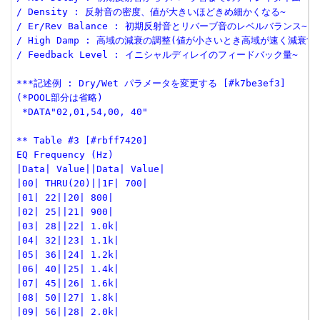
/ Density : 反射音の密度、値が大きいほどきめ細かくなる~
/ Er/Rev Balance : 初期反射音とリバーブ音のレベルバランス~
/ High Damp : 高域の減衰の調整(値が小さいとき高域が速く減衰す
/ Feedback Level : イニシャルディレイのフィードバック量~
***記述例 : Dry/Wet パラメータを変更する [#k7be3ef3]
(*POOL部分は省略)
 *DATA"02,01,54,00, 40"
** Table #3 [#rbff7420]
EQ Frequency (Hz)
|Data| Value||Data| Value|
|00| THRU(20)||1F| 700|
|01| 22||20| 800|
|02| 25||21| 900|
|03| 28||22| 1.0k|
|04| 32||23| 1.1k|
|05| 36||24| 1.2k|
|06| 40||25| 1.4k|
|07| 45||26| 1.6k|
|08| 50||27| 1.8k|
|09| 56||28| 2.0k|