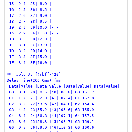
|15| 2.4||35| 8.0||-|-|
|16| 2.5||36| 8.5||-|-|
|17| 2.6||37| 9.0||-|-|
|18| 2.7||38| 9.5||-|-|
|19| 2.8||39|10.0||-|-|
|1A| 2.9||3A|11.0||-|-|
|1B| 3.0||3B|12.0||-|-|
|1C| 3.1||3C|13.0||-|-|
|1D| 3.2||3D|14.0||-|-|
|1E| 3.3||3E|15.0||-|-|
|1F| 3.4||3F|16.0||-|-|
** Table #5 [#rbff7420]
Delay Time(200.0ms) (ms)
|Data|Value||Data|Value||Data|Value||Data|Value|
|00| 0.1||20|50.5||40|100.8||60|151.2|
|01| 1.7||21|52.0||41|102.4||61|152.8|
|02| 3.2||22|53.6||42|104.0||62|154.4|
|03| 4.8||23|55.2||43|105.6||63|155.9|
|04| 6.4||24|56.8||44|107.1||64|157.5|
|05| 8.0||25|58.3||45|108.7||65|159.1|
|06| 9.5||26|59.9||46|110.3||66|160.6|