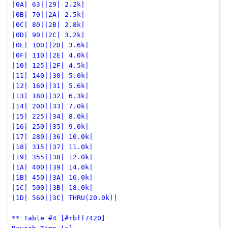
|0A| 63||29| 2.2k|
|0B| 70||2A| 2.5k|
|0C| 80||2B| 2.8k|
|0D| 90||2C| 3.2k|
|0E| 100||2D| 3.6k|
|0F| 110||2E| 4.0k|
|10| 125||2F| 4.5k|
|11| 140||30| 5.0k|
|12| 160||31| 5.6k|
|13| 180||32| 6.3k|
|14| 200||33| 7.0k|
|15| 225||34| 8.0k|
|16| 250||35| 9.0k|
|17| 280||36| 10.0k|
|18| 315||37| 11.0k|
|19| 355||38| 12.0k|
|1A| 400||39| 14.0k|
|1B| 450||3A| 16.0k|
|1C| 500||3B| 18.0k|
|1D| 560||3C| THRU(20.0k)|
** Table #4 [#rbff7420]