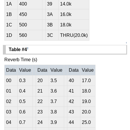
1A
400
39
14.0k
1B
450
3A
16.0k
1C
500
3B
18.0k
1D
560
3C
THRU(20.0k)
↑
†
Table #4
Reverb Time (s)
Data
Value
Data
Value
Data
Value
00
0.3
20
3.5
40
17.0
01
0.4
21
3.6
41
18.0
02
0.5
22
3.7
42
19.0
03
0.6
23
3.8
43
20.0
04
0.7
24
3.9
44
25.0