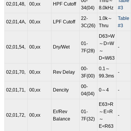
00-
Thru～
Table
02,01,48,
00,xx
HPF Cutoff
34(04)
8.0kHz
#3
22-
1.0k～
Table
02,01,4A,
00,xx
LPF Cutoff
3C(26)
Thru
#3
D63>W
01-
～D=W
02,01,54,
00,xx
Dry/Wet
-
7F(28)
～
D<W63
00-
0.1～
02,01,70,
00,xx
Rev Delay
-
3F(00)
99.3ms
00-
02,01,71,
00,xx
Dencity
0～4
-
04(04)
E63>R
Er/Rev
01-
～E=R
02,01,72,
00,xx
-
Balance
7F(32)
～
E<R63