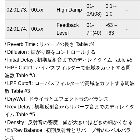
01-
0.1～
02,01,73,
00,xx
High Damp
-
0A(08)
1.0
Feedback
01-
-63～
02,01,74,
00,xx
-
Level
7F(40)
+63
/ Reverb Time : リバーブの長さ Table #4
/ Diffusion : 拡がり感をコントロールする
/ Initial Delay : 初期反射音までのディレイタイム Table #5
/ HPF Cutoff : ハイパスフィルターで低域をカットする周
波数 Table #3
/ LPF Cutoff : ローパスフィルターで高域をカットする周波
数 Table #3
/ Dry/Wet : ドライ音とエフェクト音のバランス
/ Rev Delay : 初期反射音からリバーブ音までのディレイタ
イム Table #5
/ Density : 反射音の密度、値が大きいほどきめ細かくなる
/ Er/Rev Balance : 初期反射音とリバーブ音のレベルバラ
ンス