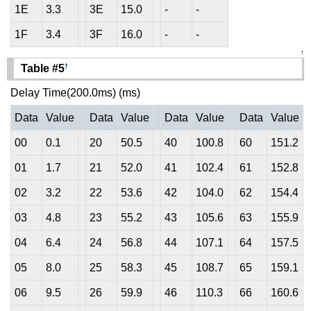
1E
3.3
3E
15.0
-
-
1F
3.4
3F
16.0
-
-
↑
†
Table #5
Delay Time(200.0ms) (ms)
Data
Value
Data
Value
Data
Value
Data
Value
00
0.1
20
50.5
40
100.8
60
151.2
01
1.7
21
52.0
41
102.4
61
152.8
02
3.2
22
53.6
42
104.0
62
154.4
03
4.8
23
55.2
43
105.6
63
155.9
04
6.4
24
56.8
44
107.1
64
157.5
05
8.0
25
58.3
45
108.7
65
159.1
06
9.5
26
59.9
46
110.3
66
160.6