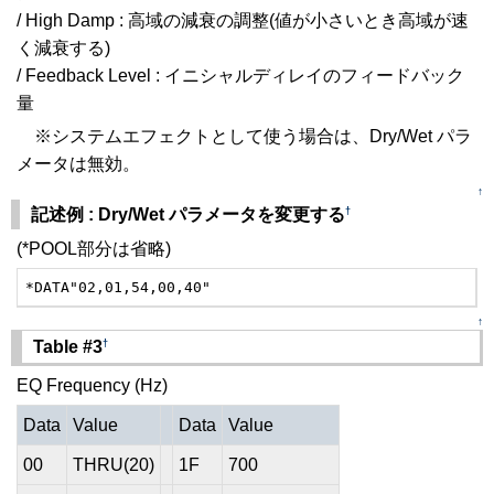
/ High Damp : 高域の減衰の調整(値が小さいとき高域が速
く減衰する)
/ Feedback Level : イニシャルディレイのフィードバック
量
※システムエフェクトとして使う場合は、Dry/Wet パラ
メータは無効。
↑
†
記述例 : Dry/Wet パラメータを変更する
(*POOL部分は省略)
*DATA"02,01,54,00,40"
↑
†
Table #3
EQ Frequency (Hz)
Data
Value
Data
Value
00
THRU(20)
1F
700