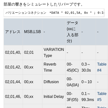
部屋の響きをシミュレートしたリバーブです。
バリエーションコネクション　*DATA " 02,01,5A, 0x " ; 0:Ins 
データ
(xxに
アドレス
MSB,LSB
-
-
-
入る部
分)
VARIATION
02,01,40,
02,01
-
-
-
Type
Reverb
00-
0.3～
Table
02,01,42,
00,xx
Time
45(0C)
30.0s
#4
00-
02,01,44,
00,xx
Diffusion
0～10
-
0A(0A)
00-
0.1～
Table
02,01,46,
00,xx
Initial Delay
3F(05)
99.3ms
#5