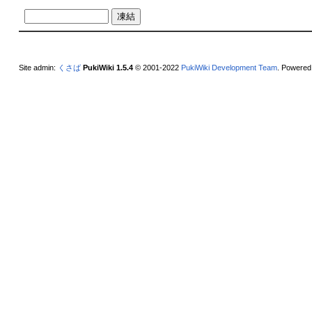
Site admin:
くさば
PukiWiki 1.5.4
© 2001-2022
PukiWiki Development Team
. Powered