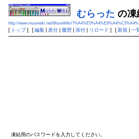
むらった
の
http://www.musewiki.net/MuseWiki/?%A4%E0%A4%E9%A4%C3%A4
[
トップ
] [
編集
|
差分
|
履歴
|
添付
|
リロード
] [
新規
|
一
凍結用のパスワードを入力してください。