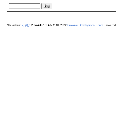
Site admin:
くさば
PukiWiki 1.5.4
© 2001-2022
PukiWiki Development Team
. Powered