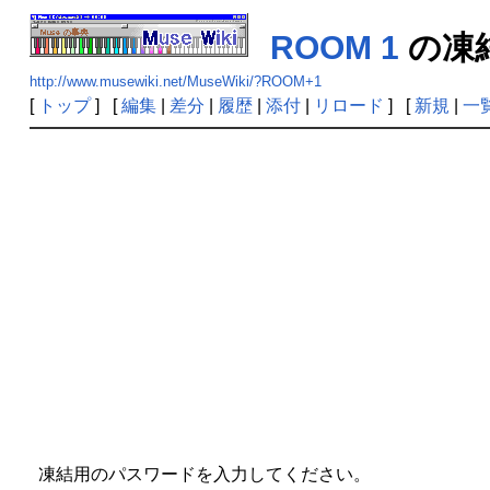
ROOM 1
の
http://www.musewiki.net/MuseWiki/?ROOM+1
[
トップ
] [
編集
|
差分
|
履歴
|
添付
|
リロード
] [
新規
|
一
凍結用のパスワードを入力してください。