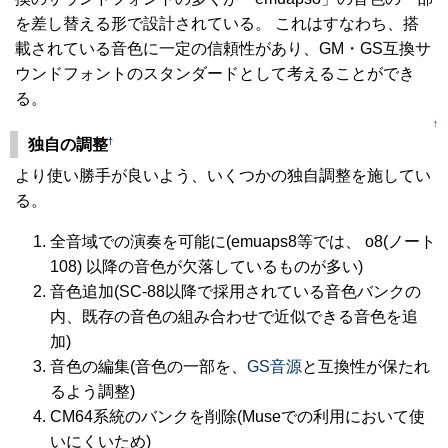
を差し替える形で設計されている。 これはすなわち、搭
載されている音色に一定の信頼性があり、GM・GS互換サ
ウンドフォントのスタンダードとして考えることができ
る。
↑
†
独自の調整
より使い勝手が良いよう、いくつかの独自調整を施してい
る。
全音域での演奏を可能に(emuaps8等では、 o8(ノート
108) 以降の音色が欠落しているものが多い)
音色追加(SC-88以降で採用されている音色バンクの
内、既存の音色の組み合わせで近似できる音色を追
加)
音色の編集(音色の一部を、
GS音源
と互換性が保たれ
るよう調整)
CM64系統のバンクを削除(Museでの利用において使
いにくいため)