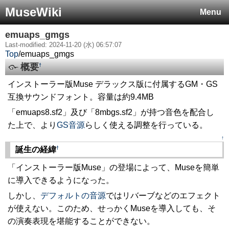
MuseWiki
Menu
emuaps_gmgs
Last-modified: 2024-11-20 (水) 06:57:07
Top
/
emuaps_gmgs
概要
†
インストーラー版Muse デラックス版に付属するGM・GS
互換サウンドフォント。容量は約9.4MB
「emuaps8.sf2」及び「8mbgs.sf2」が持つ音色を配合し
た上で、より
GS音源
らしく使える調整を行っている。
↑
†
誕生の経緯
「インストーラー版Muse」の登場によって、Museを簡単
に導入できるようになった。
しかし、
デフォルトの音源
ではリバーブなどのエフェクト
が使えない。このため、せっかくMuseを導入しても、そ
の演奏表現を堪能することができない。