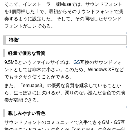
そこで、インストーラー版Museでは、サウンドフォント
を1個同梱した上で、最初からそのサウンドフォントで演
奏するように設定した。 そして、その同梱したサウンド
フォントがコレである。
↑
†
特徴
↑
†
軽量で優秀な音質
9.5MBというファイルサイズは、
GS
互換のサウンドフォ
ントとしては非常に小さい。このため、Windows XPなど
でもサクサク使うことができる。
また、「emuaps8」の優秀な音質を継承していることか
ら、生っぽさには欠けるが、濁りのない澄んだ音色での演
奏が堪能できる。
↑
†
親しみやすい音色
サウンドフォントのコミュニティで入手できるGM・GS互
換のサウンドフォントの多くが「emuaps8」の音色の一部