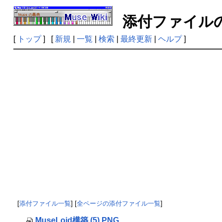
添付ファイ
[
トップ
] [
新規
|
一覧
|
検索
|
最終更新
|
ヘルプ
]
[
添付ファイル一覧
] [
全ページの添付ファイル一覧
]
MuseLoid構築 (5).PNG