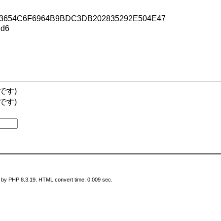
3654C6F6964B9BDC3DB202835292E504E47
d6
です)
です)
 by PHP 8.3.19. HTML convert time: 0.009 sec.