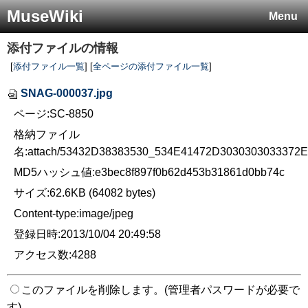
MuseWiki
Menu
添付ファイルの情報
[
添付ファイル一覧
] [
全ページの添付ファイル一覧
]
SNAG-000037.jpg
ページ:SC-8850
格納ファイル
名:attach/53432D38383530_534E41472D3030303033372
MD5ハッシュ値:e3bec8f897f0b62d453b31861d0bb74c
サイズ:62.6KB (64082 bytes)
Content-type:image/jpeg
登録日時:2013/10/04 20:49:58
アクセス数:4288
このファイルを削除します。(管理者パスワードが必要で
す)