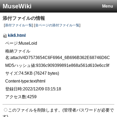
MuseWiki
Menu
添付ファイルの情報
[
添付ファイル一覧
] [
全ページの添付ファイル一覧
]
kik6.html
ページ:MuseLoid
格納ファイル
名:attach/4D7573654C6F6964_6B696B362E68746D6C
MD5ハッシュ値:9336c909399891e868a561d610e6cc9f
サイズ:74.5KB (76247 bytes)
Content-type:text/html
登録日時:2022/12/09 03:15:18
アクセス数:4259
このファイルを削除します。(管理者パスワードが必要で
す)