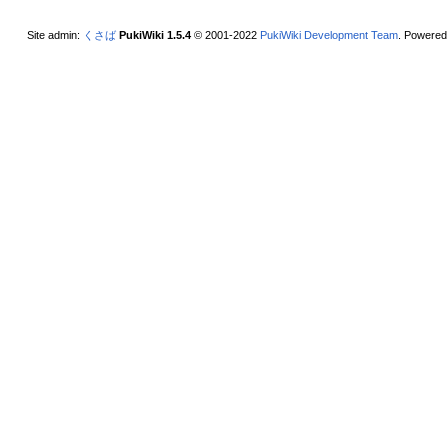
Site admin:
くさば
PukiWiki 1.5.4
© 2001-2022
PukiWiki Development Team
. Powered