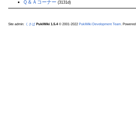
Ｑ＆Ａコーナー
(3131d)
Site admin:
くさば
PukiWiki 1.5.4
© 2001-2022
PukiWiki Development Team
. Powered