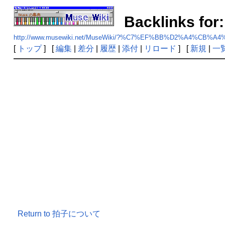
Backlinks
http://www.musewiki.net/MuseWiki/?%C7%EF%BB%D2%A4%CB%
[
トップ
] [
編集
|
差分
|
履歴
|
添付
|
リロード
] [
新規
|
一
Return to 拍子について