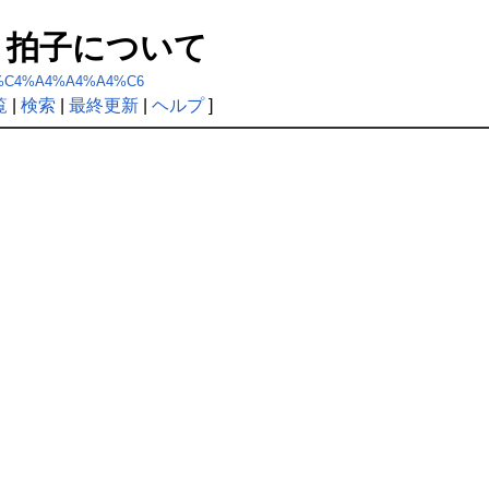
 for: 拍子について
A4%C4%A4%A4%A4%C6
覧
|
検索
|
最終更新
|
ヘルプ
]