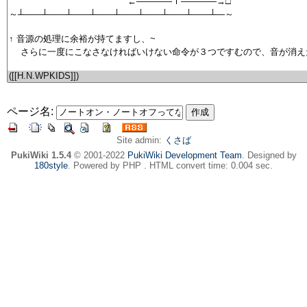
ページ名:
Site admin:
くさば
PukiWiki 1.5.4
© 2001-2022
PukiWiki Development Team
. Designed by
180style
. Powered by PHP . HTML convert time: 0.004 sec.