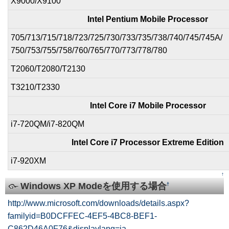
X9000/X9100
Intel Pentium Mobile Processor
705/713/715/718/723/725/730/733/735/738/740/745/745A/
750/753/755/758/760/765/770/773/778/780
T2060/T2080/T2130
T3210/T2330
Intel Core i7 Mobile Processor
i7-720QM/i7-820QM
Intel Core i7 Processor Extreme Edition
i7-920XM
↑
Windows XP Modeを使用する場合
†
http://www.microsoft.com/downloads/details.aspx?
familyid=B0DCFFEC-4EF5-4BC8-BEF1-
C862D46A0F76&displaylang=ja