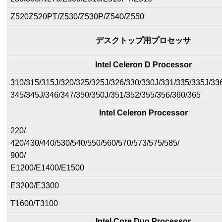
Z520Z520PT/Z530/Z530P/Z540/Z550
デスクトップ用プロセッサ
Intel Celeron D Processor
310/315/315J/320/325/325J/326/330/330J/331/335/335J/33
345/345J/346/347/350/350J/351/352/355/356/360/365
Intel Celeron Processor
220/
420/430/440/530/540/550/560/570/573/575/585/
900/
E1200/E1400/E1500
E3200/E3300
T1600/T3100
Intel Core Duo Processor