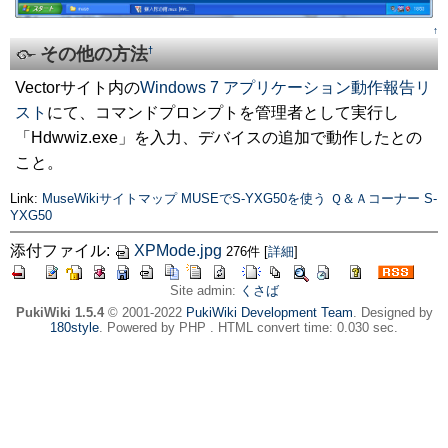
↑
その他の方法
†
Vectorサイト内の
Windows 7 アプリケーション動作報告リ
スト
にて、コマンドプロンプトを管理者として実行し
「Hdwwiz.exe」を入力、デバイスの追加で動作したとの
こと。
Link:
MuseWikiサイトマップ
MUSEでS-YXG50を使う
Ｑ＆Ａコーナー
S-
YXG50
添付ファイル:
XPMode.jpg
276件
[
詳細
]
Site admin:
くさば
PukiWiki 1.5.4
© 2001-2022
PukiWiki Development Team
. Designed by
180style
. Powered by PHP . HTML convert time: 0.030 sec.