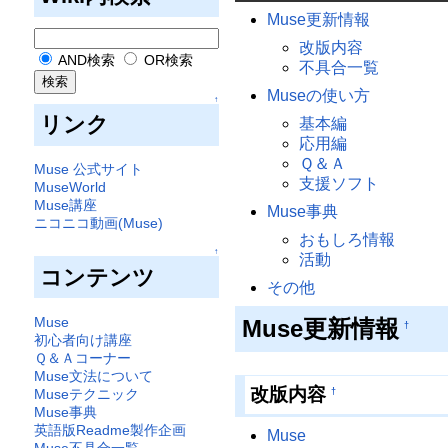
Muse更新情報
改版内容
AND検索
OR検索
不具合一覧
Museの使い方
↑
リンク
基本編
応用編
Ｑ＆Ａ
Muse 公式サイト
支援ソフト
MuseWorld
Muse講座
Muse事典
ニコニコ動画(Muse)
おもしろ情報
↑
活動
コンテンツ
その他
Muse
Muse更新情報
†
初心者向け講座
Ｑ＆Ａコーナー
Muse文法について
改版内容
†
Museテクニック
Muse事典
英語版Readme製作企画
Muse
Muse不具合一覧