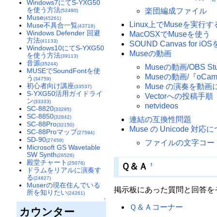
Windows7にてS-YXG50
を使う方法
楽団編成ファイル
(52480)
Muse
(45261)
Linux上でMuseを実行す
Muse不具合一覧
(43718)
Windows Defender 回避
MacOSXでMuseを使う
方法
(41133)
SOUND Canvas for
Windows10にてS-YXG50
Museの動画
を使う方法
(39113)
音源
(35244)
Museの動画/OBS Stu
MUSEでSoundFontを使
Museの動画/『oC
う
(34759)
初心者向け講座
Muse の演奏を動
(33537)
S-YXG50活用ガイドライ
Vectorへの投稿手順
ン
(33333)
netvideos
SC-8820
(33295)
SC-8850
(32842)
連結の互換性問題
SC-88Pro
(32150)
Muse の Unicode 対応
SC-88Proマップ
(27594)
SD-90
(27459)
ファイルの文字コード
Microsoft GS Wavetable
SW Synth
(26526)
殿堂チャート
(25076)
Ｑ＆Ａ
†
ドラムをリアルに演奏す
る
(24827)
Muserの現在住んでいる
掲示板にあった質問と回答を
所を知りたい
(24261)
↑
Ｑ＆Ａコーナー
カウンター