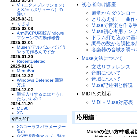
2025-05-24
初心者向け講座
V（エクスプレッション）
とX7=（ボリューム）の
殿堂からダウンロー
違い
2025-03-21
とりあえず、一曲作
くさば
Museで音楽を作る
2025-02-08
Muse初心者用テン
Arm系CPU搭載Windows
ドラム打ち込みの基
マシーンでの動作報告
2025-02-01
調号の数から調性を調
Museでアルバムってどう
各楽器の音域を調べる
やって作るんですか
2025-01-30
Muse文法について
RecentDeleted
2025-01-01
文法リファレンス
MenuBar
音階について
2024-12-22
音域について
Windows Defender 回避
方法
Muse記述例と解説
2024-12-02
MIDIとの対応
殿堂入りするにはどうし
たらいいの？
MIDI⇔Muse対応表
2024-11-20
MU90
XG
応用編
†
今日の20件
XGコーラスパラメータ一
覧
Museの使い方/中級
(7)
GS音源音色マップ一覧
(7)