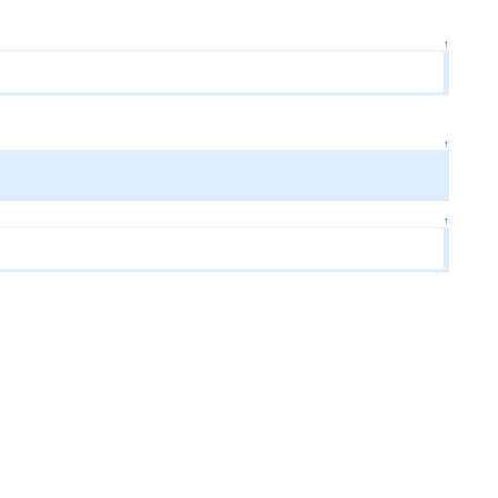
↑
↑
↑