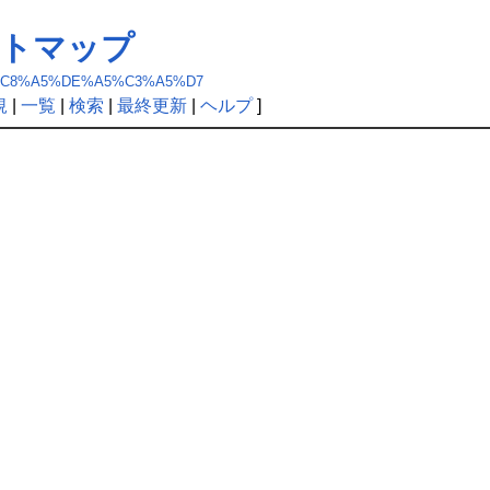
サイトマップ
%A5%C8%A5%DE%A5%C3%A5%D7
規
|
一覧
|
検索
|
最終更新
|
ヘルプ
]