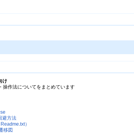
向け
法・操作法についてをまとめています
se
r 回避方法
adme.txt）
遷移図