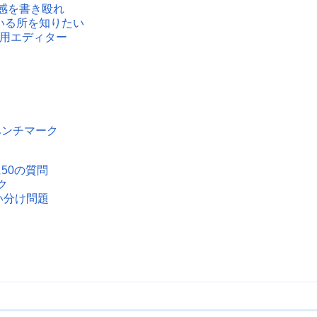
感を書き殴れ
でいる所を知りたい
g用エディター
ベンチマーク
に50の質問
ク
の使い分け問題