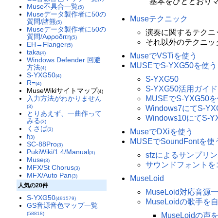
基本をひととおり
Muse不具合一覧
(5)
Museデータ製作者に50の
Museテクニック
質問/諸熊
(5)
Museデータ製作者に50の
演奏に関するテクニ
質問/Αφροδιτη
(5)
それ以外のテクニッ
EH→Flanger
(5)
taka
(4)
MuseでVSTiを使う
Windows Defender 回避
MUSEでS-YXG50を使う
方法
(4)
S-YXG50
(4)
S-YXG50
R=
(4)
S-YXG50活用ガイ
MuseWikiサイトマップ
(4)
入力方法がわかりません
MUSEでS-YXG50
(3)
Windows7にてS-
とりあえず、一曲作って
Windows10にてS
みる
(3)
くさば
(3)
MuseでDXiを使う
f
(3)
MUSEでSoundFontを使
SC-88Pro
(3)
PukiWiki/1.4/Manual
(3)
sfzによるサンプリ
Muse
(3)
サウンドフォントを
MFX/St Chorus
(3)
MFX/Auto Pan
(3)
MuseLoid
人気の20件
MuseLoid対応音源
S-YXG50
(491579)
MuseLoidの歌手を
GS音源音色マップ一覧
(58818)
MuseLoid