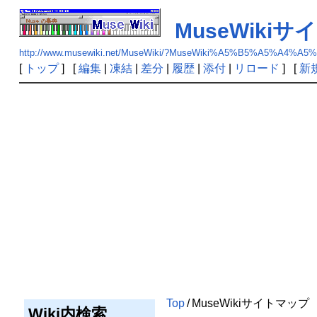
MuseWiki
http://www.musewiki.net/MuseWiki/?MuseWiki%A5%B5%A5%A4
[
トップ
] [
編集
|
凍結
|
差分
|
履歴
|
添付
|
リロード
] [
新
Top
/
MuseWikiサイトマップ
Wiki内検索