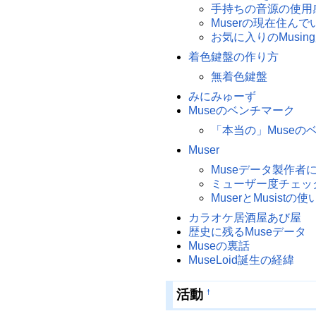
手持ちの音源の使用
Muserの現在住ん
お気に入りのMusin
着色鍵盤の作り方
無着色鍵盤
みにみゅーず
Museのベンチマーク
「本当の」Museの
Muser
Museデータ製作者
ミューザー度チェッ
MuserとMusist
カラオケ居酒屋あび屋
歴史に残るMuseデータ
Museの裏話
MuseLoid誕生の経緯
活動
†