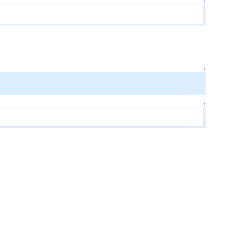
↑
↑
↑