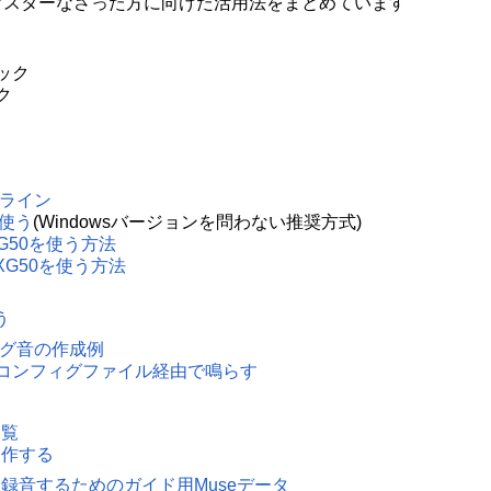
マスターなさった方に向けた活用法をまとめています
ック
ク
ドライン
を使う
(Windowsバージョンを問わない推奨方式)
YXG50を使う方法
-YXG50を使う方法
う
ング音の作成例
コンフィグファイル経由で鳴らす
一覧
自作する
の声を録音するためのガイド用Museデータ